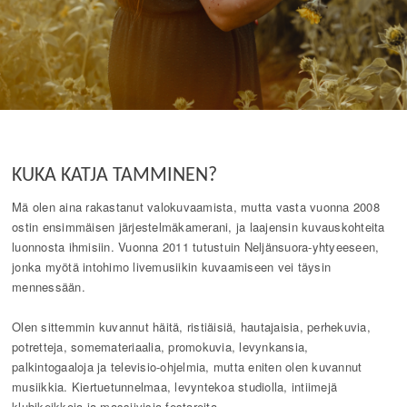
KUKA KATJA TAMMINEN?
Mä olen aina rakastanut valokuvaamista, mutta vasta vuonna 2008
ostin ensimmäisen järjestelmäkamerani, ja laajensin kuvauskohteita
luonnosta ihmisiin. Vuonna 2011 tutustuin Neljänsuora-yhtyeeseen,
jonka myötä intohimo livemusiikin kuvaamiseen vei täysin
mennessään.
Olen sittemmin kuvannut häitä, ristiäisiä, hautajaisia, perhekuvia,
potretteja, somemateriaalia, promokuvia, levynkansia,
palkintogaaloja ja televisio-ohjelmia, mutta eniten olen kuvannut
musiikkia. Kiertuetunnelmaa, levyntekoa studiolla, intiimejä
klubikeikkoja ja massiivisia festareita.